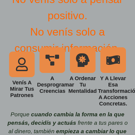
positivo.
No venís solo a
consumir información.
A
A Ordenar
Y A Llevar
Venís A
Desprogramar
Tu
Esa
Mirar Tus
Creencias
Mentalidad
Transformaci
Patrones
A Acciones
Concretas.
Porque
cuando cambia la forma en la que
pensás, decidís y actuás
frente a tus pares o
al dinero, también
empieza a cambiar lo que